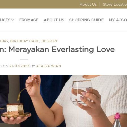
About Us
Store Locati
DUCTS
FROMAGE
ABOUT US
SHOPPING GUIDE
MY ACC
HDAY
,
BIRTHDAY CAKE
,
DESSERT
n: Merayakan Everlasting Love
D ON
21/07/2023
BY
ATALYA WIAN