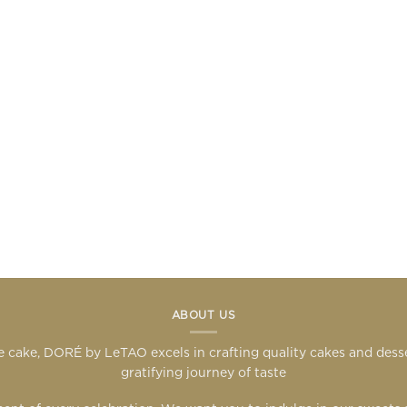
ABOUT US
 cake, DORÉ by LeTAO excels in crafting quality cakes and des
gratifying journey of taste