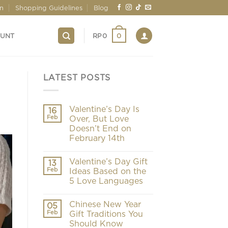
on
Shopping Guidelines
Blog
0
OUNT
RP
0
LATEST POSTS
Valentine’s Day Is
16
Feb
Over, But Love
Doesn’t End on
February 14th
Valentine’s Day Gift
13
Feb
Ideas Based on the
5 Love Languages
Chinese New Year
05
Feb
Gift Traditions You
Should Know